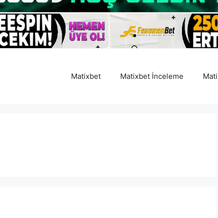
Matixbet
Matixbet İnceleme
Mati