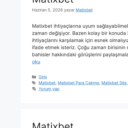
Haziran 5, 2026
yazar
Matixbet
Matixbet ihtiyaçlarına uyum sağlayabilmeli
zaman değişiyor. Bazen kolay bir konuda hız
ihtiyaçlarını karşılamak için esnek olmalı
ifade etmek isteriz. Çoğu zaman birisinin 
bahisler hakkındaki görüşlerini paylaşmala
oku
Kategoriler
Giriş
Etiketler
Matixbet
,
Matixbet Para Çekme
,
Matixbet Site 
Yorum yap
Matixbet