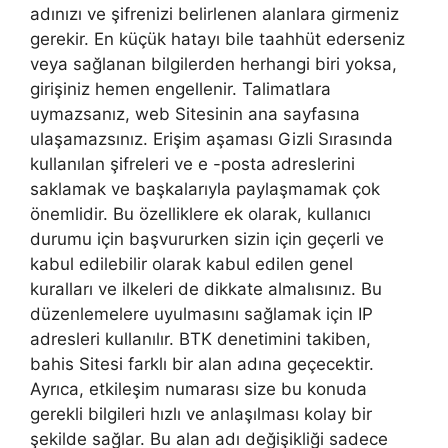
adınızı ve şifrenizi belirlenen alanlara girmeniz
gerekir. En küçük hatayı bile taahhüt ederseniz
veya sağlanan bilgilerden herhangi biri yoksa,
girişiniz hemen engellenir. Talimatlara
uymazsanız, web Sitesinin ana sayfasına
ulaşamazsınız. Erişim aşaması Gizli Sırasında
kullanılan şifreleri ve e -posta adreslerini
saklamak ve başkalarıyla paylaşmamak çok
önemlidir. Bu özelliklere ek olarak, kullanıcı
durumu için başvururken sizin için geçerli ve
kabul edilebilir olarak kabul edilen genel
kuralları ve ilkeleri de dikkate almalısınız. Bu
düzenlemelere uyulmasını sağlamak için IP
adresleri kullanılır. BTK denetimini takiben,
bahis Sitesi farklı bir alan adına geçecektir.
Ayrıca, etkileşim numarası size bu konuda
gerekli bilgileri hızlı ve anlaşılması kolay bir
şekilde sağlar. Bu alan adı değişikliği sadece