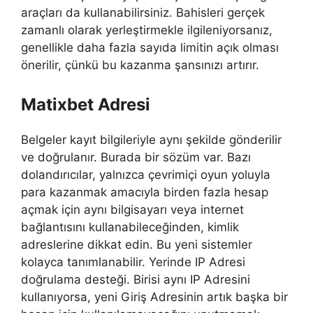
araçları da kullanabilirsiniz. Bahisleri gerçek
zamanlı olarak yerleştirmekle ilgileniyorsanız,
genellikle daha fazla sayıda limitin açık olması
önerilir, çünkü bu kazanma şansınızı artırır.
Matixbet Adresi
Belgeler kayıt bilgileriyle aynı şekilde gönderilir
ve doğrulanır. Burada bir sözüm var. Bazı
dolandırıcılar, yalnızca çevrimiçi oyun yoluyla
para kazanmak amacıyla birden fazla hesap
açmak için aynı bilgisayarı veya internet
bağlantısını kullanabileceğinden, kimlik
adreslerine dikkat edin. Bu yeni sistemler
kolayca tanımlanabilir. Yerinde IP Adresi
doğrulama desteği. Birisi aynı IP Adresini
kullanıyorsa, yeni Giriş Adresinin artık başka bir