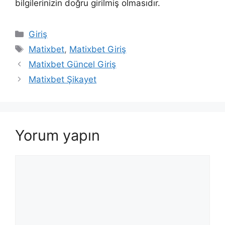
bilgilerinizin doğru girilmiş olmasıdır.
Kategoriler
Giriş
Etiketler
Matixbet
,
Matixbet Giriş
Matixbet Güncel Giriş
Matixbet Şikayet
Yorum yapın
Yorum