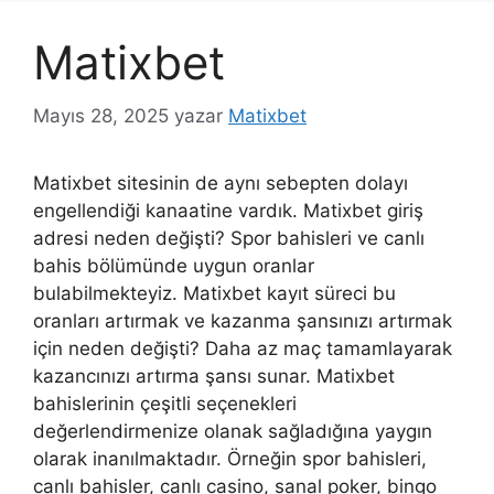
Matixbet
Mayıs 28, 2025
yazar
Matixbet
Matixbet sitesinin de aynı sebepten dolayı
engellendiği kanaatine vardık. Matixbet giriş
adresi neden değişti? Spor bahisleri ve canlı
bahis bölümünde uygun oranlar
bulabilmekteyiz. Matixbet kayıt süreci bu
oranları artırmak ve kazanma şansınızı artırmak
için neden değişti? Daha az maç tamamlayarak
kazancınızı artırma şansı sunar. Matixbet
bahislerinin çeşitli seçenekleri
değerlendirmenize olanak sağladığına yaygın
olarak inanılmaktadır. Örneğin spor bahisleri,
canlı bahisler, canlı casino, sanal poker, bingo