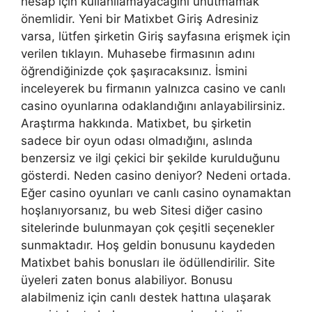
hesap için kullanılamayacağını unutmamak
önemlidir. Yeni bir Matixbet Giriş Adresiniz
varsa, lütfen şirketin Giriş sayfasına erişmek için
verilen tıklayın. Muhasebe firmasının adını
öğrendiğinizde çok şaşıracaksınız. İsmini
inceleyerek bu firmanın yalnızca casino ve canlı
casino oyunlarına odaklandığını anlayabilirsiniz.
Araştırma hakkında. Matixbet, bu şirketin
sadece bir oyun odası olmadığını, aslında
benzersiz ve ilgi çekici bir şekilde kurulduğunu
gösterdi. Neden casino deniyor? Nedeni ortada.
Eğer casino oyunları ve canlı casino oynamaktan
hoşlanıyorsanız, bu web Sitesi diğer casino
sitelerinde bulunmayan çok çeşitli seçenekler
sunmaktadır. Hoş geldin bonusunu kaydeden
Matixbet bahis bonusları ile ödüllendirilir. Site
üyeleri zaten bonus alabiliyor. Bonusu
alabilmeniz için canlı destek hattına ulaşarak