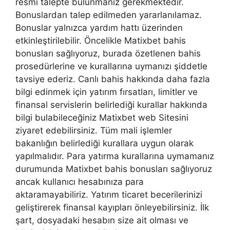
resmi talepte bulunmanız gerekmektedir.
Bonuslardan talep edilmeden yararlanılamaz.
Bonuslar yalnızca yardım hattı üzerinden
etkinleştirilebilir. Öncelikle Matixbet bahis
bonusları sağlıyoruz, burada özetlenen bahis
prosedürlerine ve kurallarına uymanızı şiddetle
tavsiye ederiz. Canlı bahis hakkında daha fazla
bilgi edinmek için yatırım fırsatları, limitler ve
finansal servislerin belirlediği kurallar hakkında
bilgi bulabileceğiniz Matixbet web Sitesini
ziyaret edebilirsiniz. Tüm mali işlemler
bakanlığın belirlediği kurallara uygun olarak
yapılmalıdır. Para yatırma kurallarına uymamanız
durumunda Matixbet bahis bonusları sağlıyoruz
ancak kullanıcı hesabınıza para
aktaramayabiliriz. Yatırım ticaret becerilerinizi
geliştirerek finansal kayıpları önleyebilirsiniz. İlk
şart, dosyadaki hesabın size ait olması ve