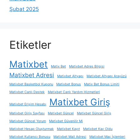
Şubat 2025
Etiketler
Matixbet
Matix Bet
Matixbet Adres Bilgisi
Matixbet Adresi
Matixbet Altyapı
Matixbet Altyapı Arayüzü
Matixbet Basketbol Kuponu
Matixbet Bonus
Matix Bet Bonus Limiti
Matixbet Canlı Destek
Matixbet Canlı Yardım Hizmetleri
Matixbet Giriş
Matixbet Erişim Hesabı
Matixbet Giriş Sayfası
Matixbet Güncel
Matixbet Güncel Giriş
Matixbet Güncel Yorum
Matixbet Güvenilir Mi
Matixbet Hesap Oluşturmak
Matixbet Kayıt
Matixbet Kaç Oldu
Matixbet Kullanıcı Bonusu
Matixbet Mail Adresi
Matixbet Maç İşlemleri