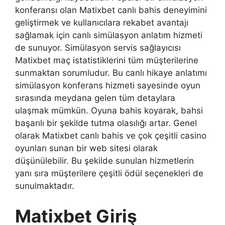
konferansı olan Matixbet canlı bahis deneyimini
geliştirmek ve kullanıcılara rekabet avantajı
sağlamak için canlı simülasyon anlatım hizmeti
de sunuyor. Simülasyon servis sağlayıcısı
Matixbet maç istatistiklerini tüm müşterilerine
sunmaktan sorumludur. Bu canlı hikaye anlatımı
simülasyon konferans hizmeti sayesinde oyun
sırasında meydana gelen tüm detaylara
ulaşmak mümkün. Oyuna bahis koyarak, bahsi
başarılı bir şekilde tutma olasılığı artar. Genel
olarak Matixbet canlı bahis ve çok çeşitli casino
oyunları sunan bir web sitesi olarak
düşünülebilir. Bu şekilde sunulan hizmetlerin
yanı sıra müşterilere çeşitli ödül seçenekleri de
sunulmaktadır.
Matixbet Giriş