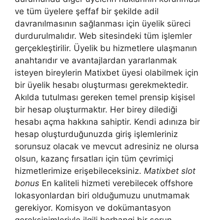
ve tüm üyelere şeffaf bir şekilde adil
davranılmasının sağlanması için üyelik süreci
durdurulmalıdır. Web sitesindeki tüm işlemler
gerçekleştirilir. Üyelik bu hizmetlere ulaşmanın
anahtarıdır ve avantajlardan yararlanmak
isteyen bireylerin Matixbet üyesi olabilmek için
bir üyelik hesabı oluşturması gerekmektedir.
Akılda tutulması gereken temel prensip kişisel
bir hesap oluşturmaktır. Her birey dilediği
hesabı açma hakkına sahiptir. Kendi adınıza bir
hesap oluşturduğunuzda giriş işlemleriniz
sorunsuz olacak ve mevcut adresiniz ne olursa
olsun, kazanç fırsatları için tüm çevrimiçi
hizmetlerimize erişebileceksiniz.
Matixbet slot
bonus
En kaliteli hizmeti verebilecek offshore
lokasyonlardan biri olduğumuzu unutmamak
gerekiyor. Komisyon ve dokümantasyon
gereksinimleriyle ilgili herhangi bir sorun