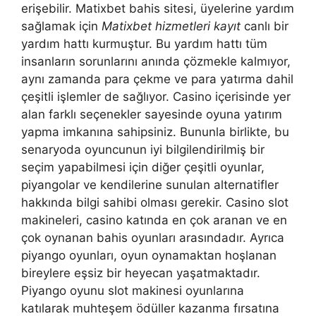
erişebilir. Matixbet bahis sitesi, üyelerine yardım
sağlamak için
Matixbet hizmetleri kayıt
canlı bir
yardım hattı kurmuştur. Bu yardım hattı tüm
insanların sorunlarını anında çözmekle kalmıyor,
aynı zamanda para çekme ve para yatırma dahil
çeşitli işlemler de sağlıyor. Casino içerisinde yer
alan farklı seçenekler sayesinde oyuna yatırım
yapma imkanına sahipsiniz. Bununla birlikte, bu
senaryoda oyuncunun iyi bilgilendirilmiş bir
seçim yapabilmesi için diğer çeşitli oyunlar,
piyangolar ve kendilerine sunulan alternatifler
hakkında bilgi sahibi olması gerekir. Casino slot
makineleri, casino katında en çok aranan ve en
çok oynanan bahis oyunları arasındadır. Ayrıca
piyango oyunları, oyun oynamaktan hoşlanan
bireylere eşsiz bir heyecan yaşatmaktadır.
Piyango oyunu slot makinesi oyunlarına
katılarak muhteşem ödüller kazanma fırsatına