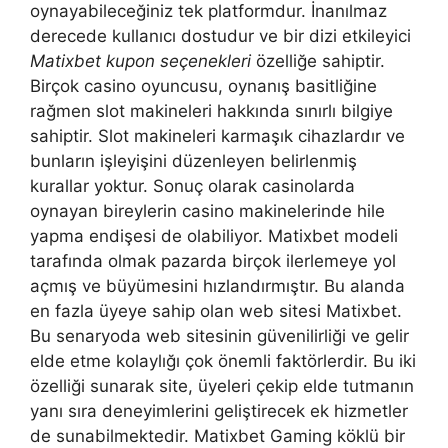
oynayabileceğiniz tek platformdur. İnanılmaz
derecede kullanıcı dostudur ve bir dizi etkileyici
Matixbet kupon seçenekleri
özelliğe sahiptir.
Birçok casino oyuncusu, oynanış basitliğine
rağmen slot makineleri hakkında sınırlı bilgiye
sahiptir. Slot makineleri karmaşık cihazlardır ve
bunların işleyişini düzenleyen belirlenmiş
kurallar yoktur. Sonuç olarak casinolarda
oynayan bireylerin casino makinelerinde hile
yapma endişesi de olabiliyor. Matixbet modeli
tarafında olmak pazarda birçok ilerlemeye yol
açmış ve büyümesini hızlandırmıştır. Bu alanda
en fazla üyeye sahip olan web sitesi Matixbet.
Bu senaryoda web sitesinin güvenilirliği ve gelir
elde etme kolaylığı çok önemli faktörlerdir. Bu iki
özelliği sunarak site, üyeleri çekip elde tutmanın
yanı sıra deneyimlerini geliştirecek ek hizmetler
de sunabilmektedir. Matixbet Gaming köklü bir