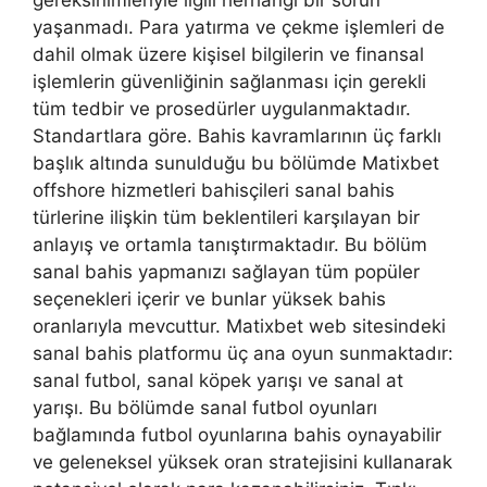
yaşanmadı. Para yatırma ve çekme işlemleri de
dahil olmak üzere kişisel bilgilerin ve finansal
işlemlerin güvenliğinin sağlanması için gerekli
tüm tedbir ve prosedürler uygulanmaktadır.
Standartlara göre. Bahis kavramlarının üç farklı
başlık altında sunulduğu bu bölümde Matixbet
offshore hizmetleri bahisçileri sanal bahis
türlerine ilişkin tüm beklentileri karşılayan bir
anlayış ve ortamla tanıştırmaktadır. Bu bölüm
sanal bahis yapmanızı sağlayan tüm popüler
seçenekleri içerir ve bunlar yüksek bahis
oranlarıyla mevcuttur. Matixbet web sitesindeki
sanal bahis platformu üç ana oyun sunmaktadır:
sanal futbol, ​​sanal köpek yarışı ve sanal at
yarışı. Bu bölümde sanal futbol oyunları
bağlamında futbol oyunlarına bahis oynayabilir
ve geleneksel yüksek oran stratejisini kullanarak