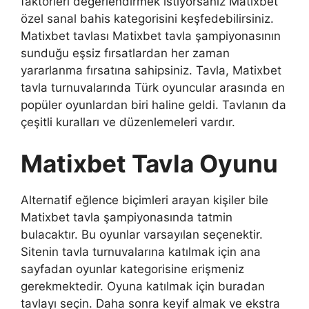
faktörleri değerlendirmek istiyorsanız Matixbet
özel sanal bahis kategorisini keşfedebilirsiniz.
Matixbet tavlası Matixbet tavla şampiyonasının
sunduğu eşsiz fırsatlardan her zaman
yararlanma fırsatına sahipsiniz. Tavla, Matixbet
tavla turnuvalarında Türk oyuncular arasında en
popüler oyunlardan biri haline geldi. Tavlanın da
çeşitli kuralları ve düzenlemeleri vardır.
Matixbet Tavla Oyunu
Alternatif eğlence biçimleri arayan kişiler bile
Matixbet tavla şampiyonasında tatmin
bulacaktır. Bu oyunlar varsayılan seçenektir.
Sitenin tavla turnuvalarına katılmak için ana
sayfadan oyunlar kategorisine erişmeniz
gerekmektedir. Oyuna katılmak için buradan
tavlayı seçin. Daha sonra keyif almak ve ekstra