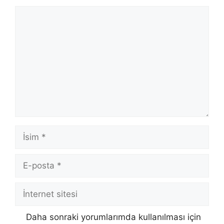
Yorum
İsim
E-
posta
İnternet
sitesi
Daha sonraki yorumlarımda kullanılması için