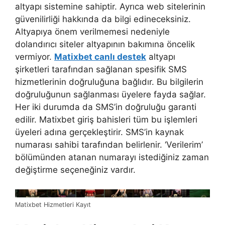
altyapı sistemine sahiptir. Ayrıca web sitelerinin
güvenilirliği hakkında da bilgi edineceksiniz.
Altyapıya önem verilmemesi nedeniyle
dolandırıcı siteler altyapının bakımına öncelik
vermiyor.
Matixbet canlı destek
altyapı
şirketleri tarafından sağlanan spesifik SMS
hizmetlerinin doğruluğuna bağlıdır. Bu bilgilerin
doğruluğunun sağlanması üyelere fayda sağlar.
Her iki durumda da SMS’in doğruluğu garanti
edilir. Matixbet giriş bahisleri tüm bu işlemleri
üyeleri adına gerçekleştirir. SMS’in kaynak
numarası sahibi tarafından belirlenir. ‘Verilerim’
bölümünden atanan numarayı istediğiniz zaman
değiştirme seçeneğiniz vardır.
Matixbet Hizmetleri Kayıt