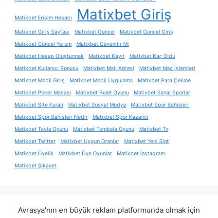
Matixbet Giriş
Matixbet Erişim Hesabı
Matixbet Giriş Sayfası
Matixbet Güncel
Matixbet Güncel Giriş
Matixbet Güncel Yorum
Matixbet Güvenilir Mi
Matixbet Hesap Oluşturmak
Matixbet Kayıt
Matixbet Kaç Oldu
Matixbet Kullanıcı Bonusu
Matixbet Mail Adresi
Matixbet Maç İşlemleri
Matixbet Mobil Giriş
Matixbet Mobil Uygulama
Matixbet Para Çekme
Matixbet Poker Masası
Matixbet Rulet Oyunu
Matixbet Sanal Sporlar
Matixbet Site Kuralı
Matixbet Sosyal Medya
Matixbet Spor Bahisleri
Matixbet Spor Bahisleri Nedir
Matixbet Spor Kazancı
Matixbet Tavla Oyunu
Matixbet Tombala Oyunu
Matixbet Tv
Matixbet Twitter
Matixbet Uygun Oranlar
Matixbet Yeni Slot
Matixbet Üyelik
Matixbet Üye Oyunlar
Matixbet İnstagram
Matixbet Şikayet
Avrasya'nın en büyük reklam platformunda olmak için