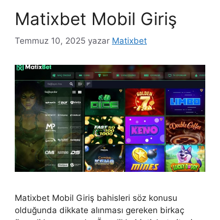
Matixbet Mobil Giriş
Temmuz 10, 2025
yazar
Matixbet
Matixbet Mobil Giriş bahisleri söz konusu
olduğunda dikkate alınması gereken birkaç