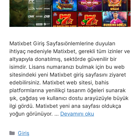
Matixbet Giriş Sayfasıönlemlerine duyulan
ihtiyaç nedeniyle Matixbet, gerekli tüm izinler ve
altyapıyla donatılmış, sektörde güvenilir bir
isimdir. Lisans numaranızı bulmak için bu web
sitesindeki yeni Matixbet giriş sayfasını ziyaret
edebilirsiniz. Matixbet web sitesi, bahis
platformlarına yenilikçi tasarım öğeleri sunarak
şık, çağdaş ve kullanıcı dostu arayüzüyle büyük
ilgi gördü. Matixbet yeni ana sayfası oldukça
yoğun görünüyor. …
Devamını oku
Kategoriler
Giriş