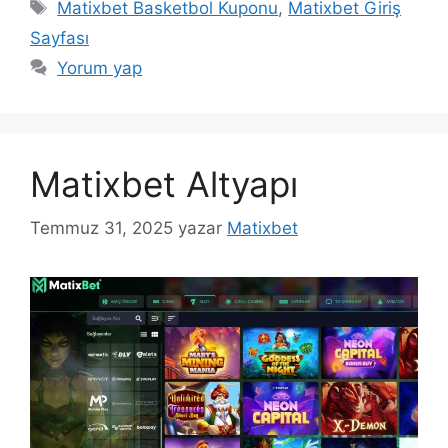
Etiketler
Matixbet Basketbol Kuponu
,
Matixbet Giriş
Sayfası
Yorum yap
Matixbet Altyapı
Temmuz 31, 2025
yazar
Matixbet