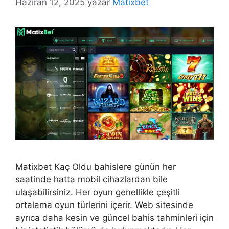
Haziran 12, 2025
yazar
Matixbet
Matixbet Kaç Oldu bahislere günün her
saatinde hatta mobil cihazlardan bile
ulaşabilirsiniz. Her oyun genellikle çeşitli
ortalama oyun türlerini içerir. Web sitesinde
ayrıca daha kesin ve güncel bahis tahminleri için