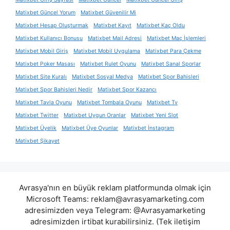
Matixbet Güncel Yorum
Matixbet Güvenilir Mi
Matixbet Hesap Oluşturmak
Matixbet Kayıt
Matixbet Kaç Oldu
Matixbet Kullanıcı Bonusu
Matixbet Mail Adresi
Matixbet Maç İşlemleri
Matixbet Mobil Giriş
Matixbet Mobil Uygulama
Matixbet Para Çekme
Matixbet Poker Masası
Matixbet Rulet Oyunu
Matixbet Sanal Sporlar
Matixbet Site Kuralı
Matixbet Sosyal Medya
Matixbet Spor Bahisleri
Matixbet Spor Bahisleri Nedir
Matixbet Spor Kazancı
Matixbet Tavla Oyunu
Matixbet Tombala Oyunu
Matixbet Tv
Matixbet Twitter
Matixbet Uygun Oranlar
Matixbet Yeni Slot
Matixbet Üyelik
Matixbet Üye Oyunlar
Matixbet İnstagram
Matixbet Şikayet
Avrasya'nın en büyük reklam platformunda olmak için
Microsoft Teams:
reklam@avrasyamarketing.com
adresimizden veya Telegram: @Avrasyamarketing
adresimizden irtibat kurabilirsiniz. (Tek iletişim