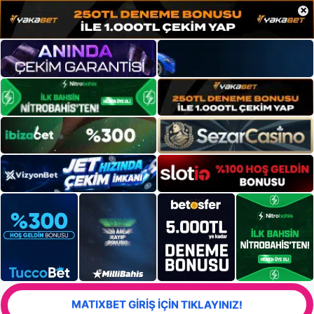
×
MATIXBET GİRİŞ İÇİN TIKLAYINIZ!